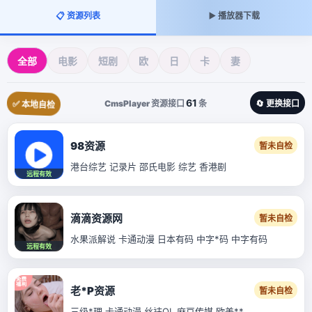
📋 资源列表
▶️ 播放器下载
全部
电影
短剧
欧
日
卡
妻
61
CmsPlayer 资源接口
条
🔄 更换接口
✅ 本地自检
98资源
暂未自检
港台综艺 记录片 邵氏电影 综艺 香港剧
远程有效
滴滴资源网
暂未自检
水果派解说 卡通动漫 日本有码 中字*码 中字有码
远程有效
老*P资源
暂未自检
三级*理 卡通动漫 丝袜OL 麻豆传媒 欧美**