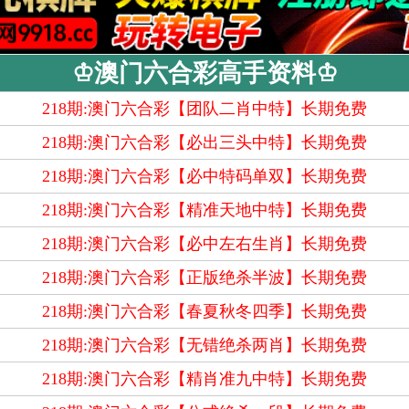
♔澳门六合彩高手资料♔
218期:澳门六合彩【团队二肖中特】长期免费
218期:澳门六合彩【必出三头中特】长期免费
218期:澳门六合彩【必中特码单双】长期免费
218期:澳门六合彩【精准天地中特】长期免费
218期:澳门六合彩【必中左右生肖】长期免费
218期:澳门六合彩【正版绝杀半波】长期免费
218期:澳门六合彩【春夏秋冬四季】长期免费
218期:澳门六合彩【无错绝杀两肖】长期免费
218期:澳门六合彩【精肖准九中特】长期免费