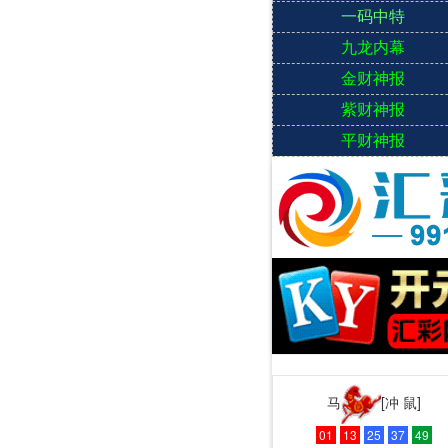
一码中特
九龙内幕
金财神报
紫财神报
平财神报