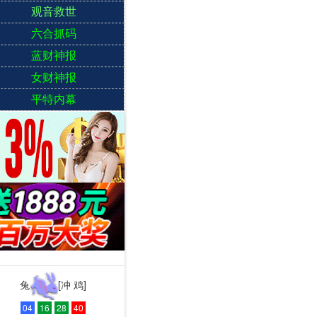
观音救世
六合抓码
蓝财神报
女财神报
平特内幕