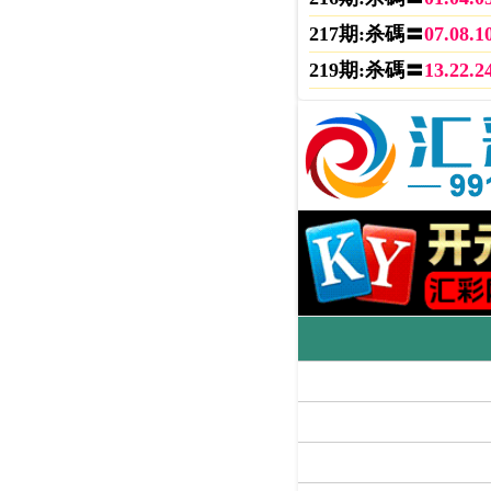
217期:
杀碼
〓
07.08.1
219期:
杀碼
〓
13.22.2