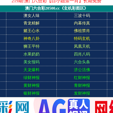
219期:澳门六合彩【白小姐禁一肖】长期免费
澳门
六合彩20500.cc《玄机彩图区》
澳女人味
三波十码
青龙精解
内幕传真
赌王心水
佛祖禁肖
神奇八卦
特码玄机
狮王平特
凤凰天机
水果奶奶
四肖八码
美女报码
六合头条
天龙爆料
济公活佛
绿财神报
红财神报
黄财神报
青财神报
银财神报
发财神报