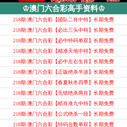
♔澳门六合彩高手资料♔
218期:澳门六合彩【团队二肖中特】长期免费
218期:澳门六合彩【必出三头中特】长期免费
218期:澳门六合彩【必中特码单双】长期免费
218期:澳门六合彩【精准天地中特】长期免费
218期:澳门六合彩【必中左右生肖】长期免费
218期:澳门六合彩【正版绝杀半波】长期免费
218期:澳门六合彩【春夏秋冬四季】长期免费
218期:澳门六合彩【无错绝杀两肖】长期免费
218期:澳门六合彩【精肖准九中特】长期免费
218期:澳门六合彩【公式绝杀一段】长期免费
218期:澳门六合彩【特码合数单双】长期免费