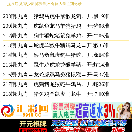
提高速度,减少浏览流量,不保留大量往期记录!
208期:九肖→猪鸡马虎牛鼠猴龙狗←开:
鼠19准
209期:九肖→虎鼠兔龙马羊狗猪鸡←开:
猪08准
212期:九肖→狗牛猴蛇猪鼠兔羊鸡←开:
牛06准
213期:九肖→蛇虎羊猴牛猪鸡马龙←开:
猴35准
214期:九肖→猴马兔鼠虎狗牛猪蛇←开:
兔04准
215期:九肖→鼠牛鸡虎蛇龙猴羊猪←开:
蛇14准
216期:九肖→龙蛇虎鸡马兔猪鼠猴←开:
马37准
217期:九肖→虎狗猪龙猴蛇牛鸡马←开:
蛇26准
218期:九肖→猪兔鸡羊鼠虎马龙牛←开:
？00准