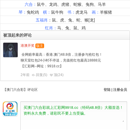
被顶起来的评论
港澳开奖
版主
全网赔率最高：香港.澳门48.8倍，
注册参与抢红包！
聊天室红包24小时不停送，
充值抢红包最高18888元
【汇彩网--网址：9918.cc】
2年前
回复(5)
顶(
24
)
【澳门六合彩】评论区
登陆
|
注册会员