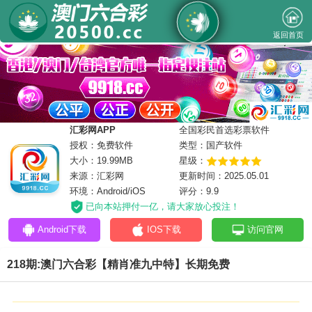
返回首页
汇彩网APP
全国彩民首选彩票软件
授权：免费软件
类型：国产软件
大小：19.99MB
星级：
来源：汇彩网
更新时间：2025.05.01
环境：Android/iOS
评分：9.9
已向本站押付一亿，请大家放心投注！
Android下载
IOS下载
访问官网
218期:澳门六合彩【精肖准九中特】长期免费