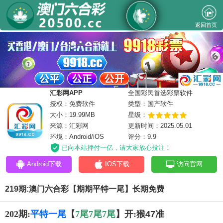
返回首页
汇彩网APP
全国彩民首选彩票软件
授权：免费软件
类型：国产软件
大小：19.99MB
星级：
来源：汇彩网
更新时间：2025.05.01
环境：Android/iOS
评分：9.9
已向本站押付一亿，请大家放心投注！
Android下载
IOS下载
访问官网
219期:澳门六合彩【期期平特一尾】长期免费
202期:
平特一尾
【
7尾7尾7尾
】开:
猴47准