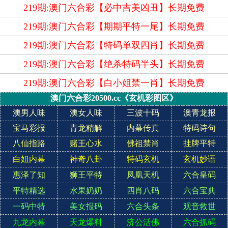
219期:澳门六合彩【必中吉美凶丑】长期免费
219期:澳门六合彩【期期平特一尾】长期免费
219期:澳门六合彩【特码单双四肖】长期免费
219期:澳门六合彩【绝杀特码半头】长期免费
219期:澳门六合彩【白小姐禁一肖】长期免费
澳门
六合彩20500.cc《玄机彩图区》
澳男人味
澳女人味
三波十码
澳青龙报
宝马彩报
青龙精解
内幕传真
特码诗句
八仙指路
赌王心水
佛祖禁肖
挂牌平特
白姐内幕
神奇八卦
特码玄机
玄机妙语
惠泽了知
狮王平特
凤凰天机
六合皇码
平特精选
水果奶奶
四肖八码
六合宝典
一码中特
美女报码
六合头条
观音救世
九龙内幕
天龙爆料
济公活佛
六合抓码