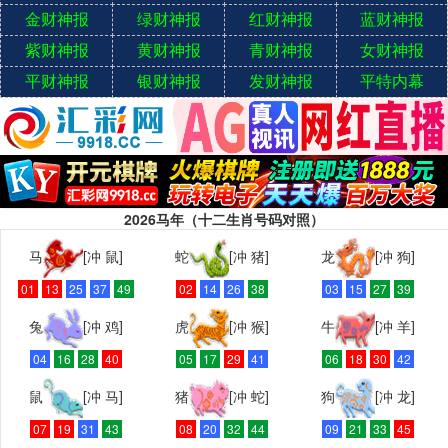
金财神报
绿财神报
红财神报
蓝财神报
紫财神报
黄财神报
青财神报
女财神报
平财神报
银财神报
发财神报
平特内幕