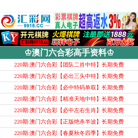
♔澳门六合彩高手资料♔
220期:澳门六合彩【团队二肖中特】长期免费
220期:澳门六合彩【必出三头中特】长期免费
220期:澳门六合彩【必中特码单双】长期免费
220期:澳门六合彩【精准天地中特】长期免费
220期:澳门六合彩【必中左右生肖】长期免费
220期:澳门六合彩【正版绝杀半波】长期免费
220期:澳门六合彩【春夏秋冬四季】长期免费