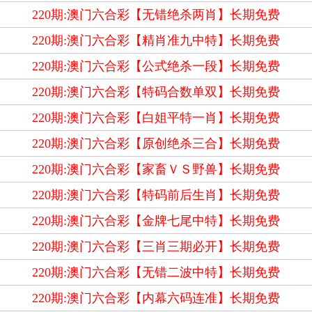
220期:澳门六合彩【无错绝杀两肖】长期免费
220期:澳门六合彩【精肖准九中特】长期免费
220期:澳门六合彩【公式绝杀一段】长期免费
220期:澳门六合彩【特码合数单双】长期免费
220期:澳门六合彩【白姐平特一肖】长期免费
220期:澳门六合彩【原创绝杀三合】长期免费
220期:澳门六合彩【家畜ＶＳ野兽】长期免费
220期:澳门六合彩【特码前后生肖】长期免费
220期:澳门六合彩【金牌七尾中特】长期免费
220期:澳门六合彩【三肖三期必开】长期免费
220期:澳门六合彩【无错二波中特】长期免费
220期:澳门六合彩【内幕六码连准】长期免费