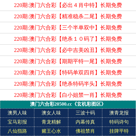
220期:澳门六合彩【必出４肖中特】长期免费
220期:澳门六合彩【精准稳杀二尾】长期免费
220期:澳门六合彩【三个半单双中】长期免费
220期:澳门六合彩【绝杀１０码了】长期免费
220期:澳门六合彩【必中吉美凶丑】长期免费
220期:澳门六合彩【期期平特一尾】长期免费
220期:澳门六合彩【特码单双四肖】长期免费
220期:澳门六合彩【绝杀特码半头】长期免费
220期:澳门六合彩【白小姐禁一肖】长期免费
澳门
六合彩20500.cc《玄机彩图区》
澳男人味
澳女人味
三波十码
澳青龙报
宝马彩报
青龙精解
内幕传真
特码诗句
八仙指路
赌王心水
佛祖禁肖
挂牌平特