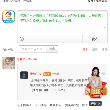
【澳门六合彩】评论区
登陆
|
注册会员
发布
搜索
1
条评论
最新
最赞
最热
彭国258369aa
港澳开奖
2年前
1楼
版主
全网赔率最高：香港.澳门48.8倍，
注册参与抢红包！
聊天室红包24小时不停送，
充值抢红包最高18888元
【汇彩网--网址：9918.cc】
回复
顶
关闭 x
初來同事了，有不懂得，我会多问，别嫌弃我烦，版主，谢谢